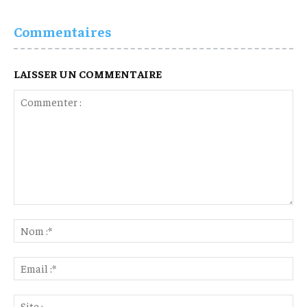
Commentaires
LAISSER UN COMMENTAIRE
Commenter
:
No
:*
Ema
:*
Sit