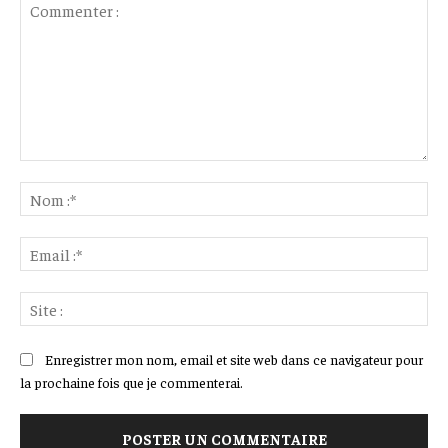
Commenter
:
No
:*
Ema
:*
Sit
:
Enregistrer mon nom, email et site web dans ce navigateur pour
la prochaine fois que je commenterai.