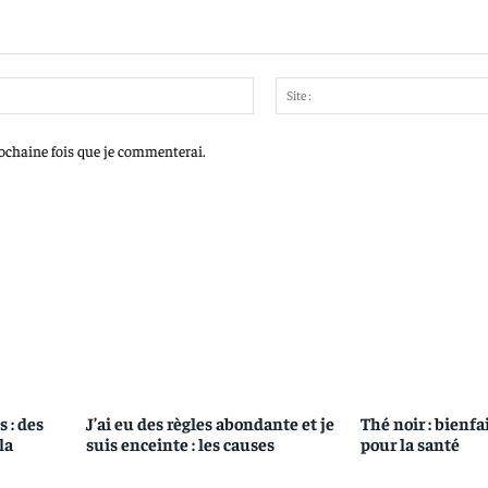
Email
:*
rochaine fois que je commenterai.
 : des
J’ai eu des règles abondante et je
Thé noir : bienfa
la
suis enceinte : les causes
pour la santé