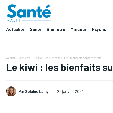
Actualité
Santé
Bien être
Minceur
Psycho
Accueil
Bien être
Le kiwi : les bienfaits sur l'humeur et la santé mentale
Le kiwi : les bienfaits s
Par
Solaine Lamy
29 janvier 2024