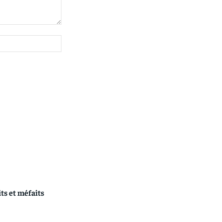
Site
:
its et méfaits