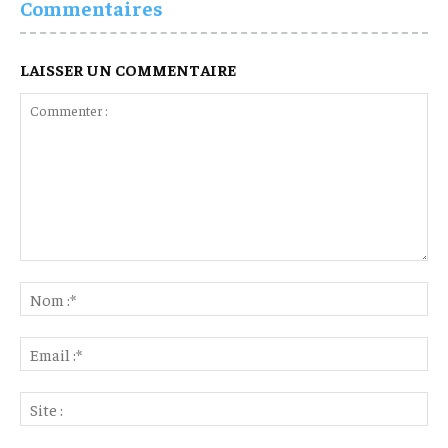
Commentaires
LAISSER UN COMMENTAIRE
Commenter
:
No
:*
Ema
:*
Sit
: