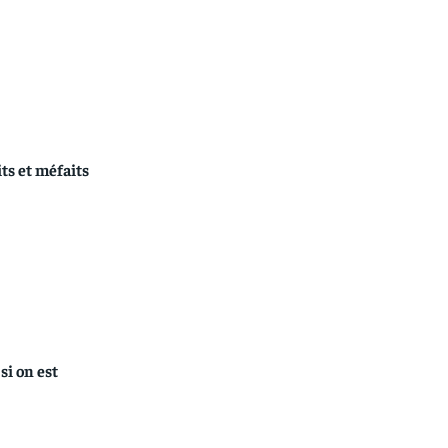
its et méfaits
i on est