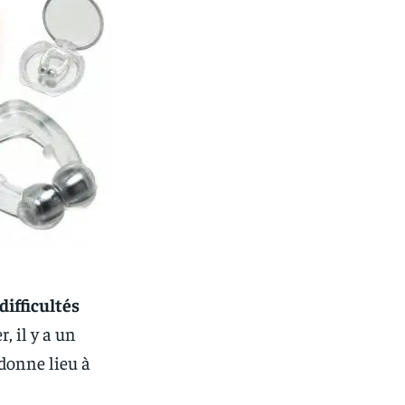
difficultés
, il y a un
donne lieu à