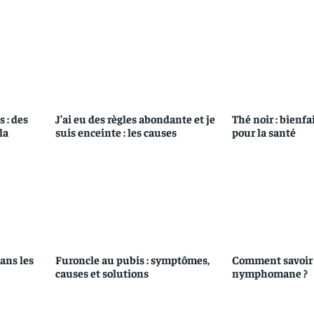
 : des
J’ai eu des règles abondante et je
Thé noir : bienfa
la
suis enceinte : les causes
pour la santé
dans les
Furoncle au pubis : symptômes,
Comment savoir s
causes et solutions
nymphomane ?