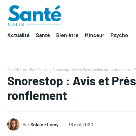
Actualité
Santé
Bien être
Minceur
Psycho
Accueil
Anti Ronflement
Snorestop : Avis et Présentation du produit anti-ron
Snorestop : Avis et Prés
ronflement
Par
Solaine Lamy
18 mai 2020