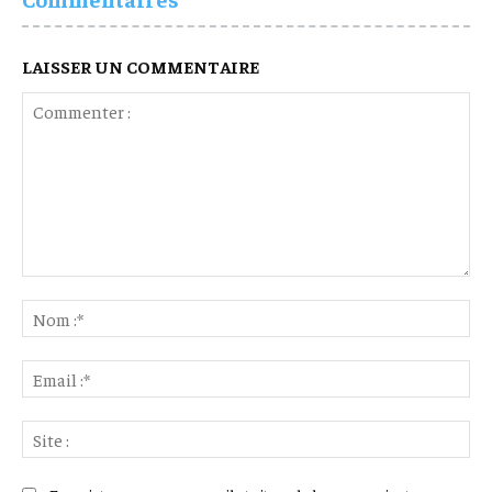
LAISSER UN COMMENTAIRE
Commenter
:
No
:*
Ema
:*
Sit
: